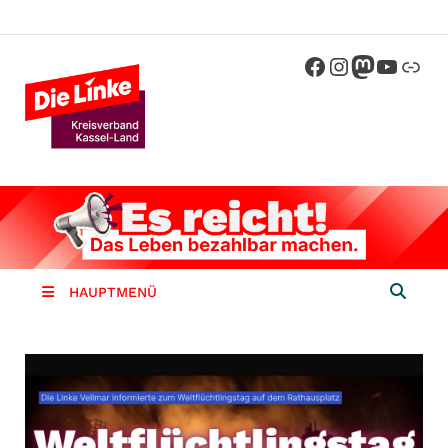
Die Linke
Kreisverband der Partei Die Linke im
Landkreis Kassel
Kassel-
Land
HAUPTMENÜ