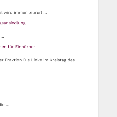
el wird immer teurer! …
ngsansiedlung
f …
nen für Einhörner
er Fraktion Die Linke im Kreistag des
die …