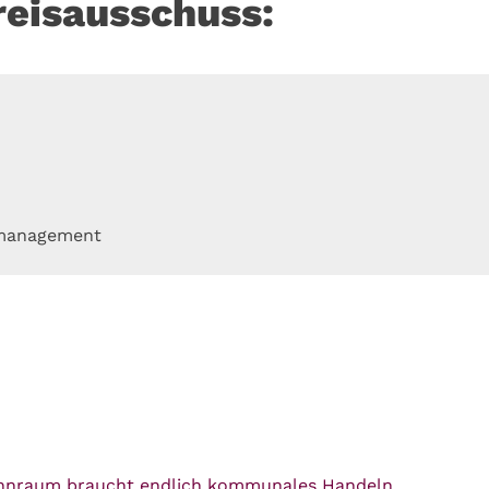
reisausschuss:
omanagement
ohnraum braucht endlich kommunales Handeln