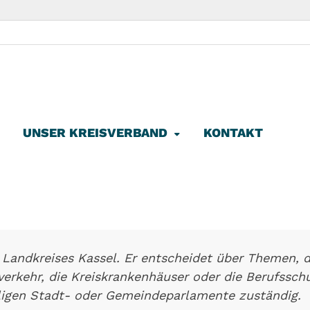
ke Kassel-Land
Linke im Landkreis Kassel
UNSER KREISVERBAND
KONTAKT
 Landkreises Kassel. Er entscheidet über Themen, d
erkehr, die Kreiskrankenhäuser oder die Berufssch
ligen Stadt- oder Gemeindeparlamente zuständig.