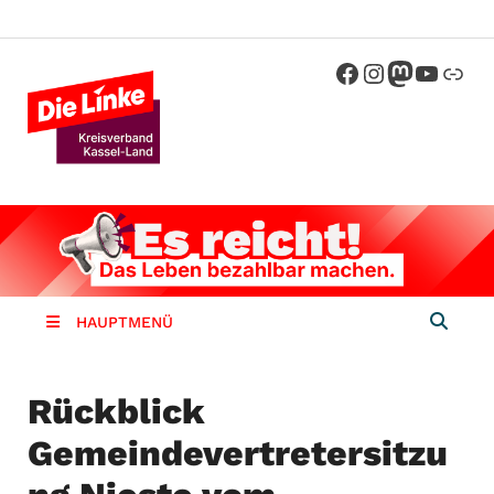
Die Linke
Kreisverband der Partei Die Linke im
Landkreis Kassel
Kassel-
Land
HAUPTMENÜ
Rückblick
Gemeindevertretersitzu