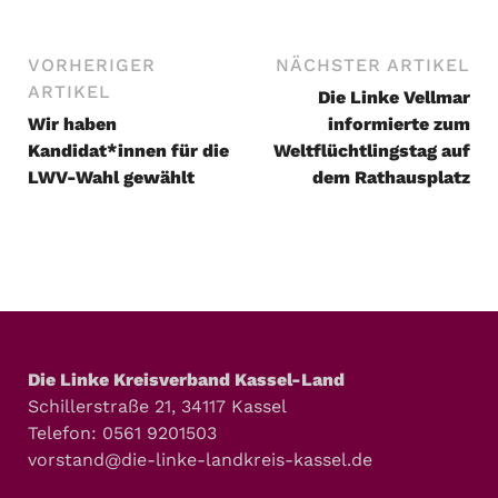
VORHERIGER
NÄCHSTER ARTIKEL
ARTIKEL
Die Linke Vellmar
Wir haben
informierte zum
Kandidat*innen für die
Weltflüchtlingstag auf
LWV-Wahl gewählt
dem Rathausplatz
Die Linke Kreisverband Kassel-Land
Schillerstraße 21, 34117 Kassel
Telefon: 0561 9201503
vorstand@die-linke-landkreis-kassel.de