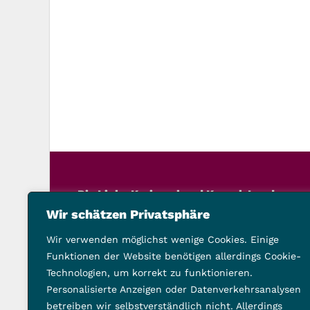
Die Linke Kreisverband Kassel-Land
Schillerstraße 21, 34117 Kassel
Wir schätzen Privatsphäre
Telefon: 0561 9201503
Wir verwenden möglichst wenige Cookies. Einige
vorstand@die-linke-landkreis-kassel.de
Funktionen der Website benötigen allerdings Cookie-
Technologien, um korrekt zu funktionieren.
Folge uns auch hier:
Personalisierte Anzeigen oder Datenverkehrsanalysen
betreiben wir selbstverständlich nicht. Allerdings