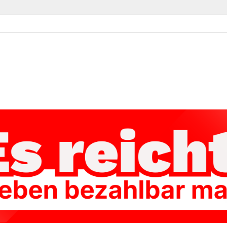
ke Kassel-Land
Linke im Landkreis Kassel