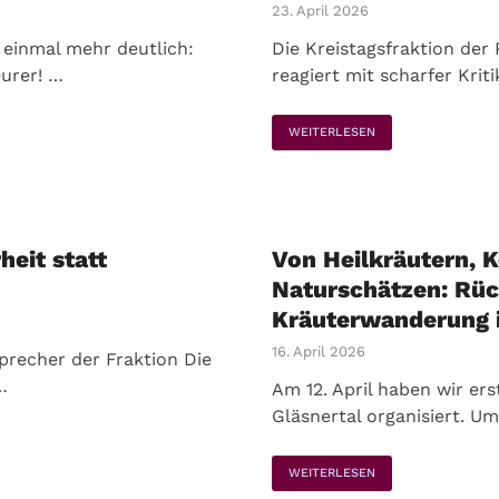
23. April 2026
 einmal mehr deutlich:
Die Kreistagsfraktion der 
urer! …
reagiert mit scharfer Krit
WEITERLESEN
eit statt
Von Heilkräutern,
Naturschätzen: Rück
Kräuterwanderung i
16. April 2026
Sprecher der Fraktion Die
…
Am 12. April haben wir e
Gläsnertal organisiert. U
WEITERLESEN