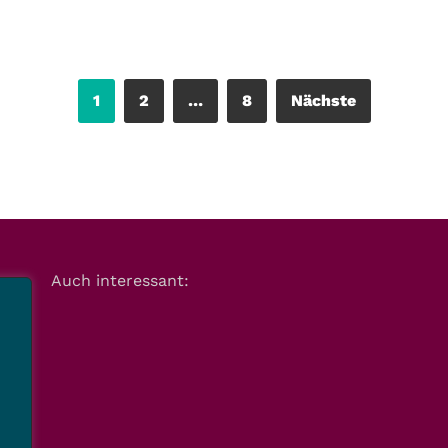
1
2
…
8
Nächste
Auch interessant: