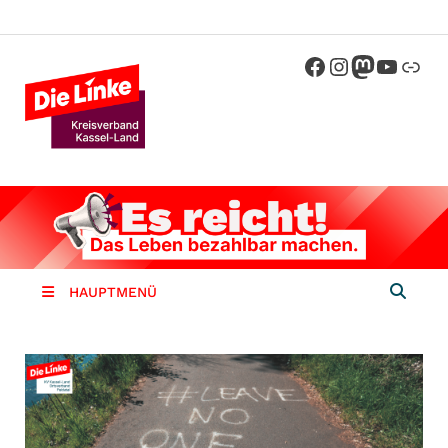
Die Linke
Kreisverband der Partei Die Linke im
Landkreis Kassel
Kassel-
Land
HAUPTMENÜ