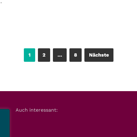
…
1
2
…
8
Nächste
Auch interessant: