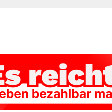
ke Kassel-Land
Linke im Landkreis Kassel