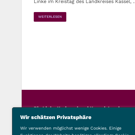
Linke im Kreistag des Landkreises Kassel, 
WEITERLESEN
Die Linke Kreisverband Kassel-Land
Schillerstraße 21, 34117 Kassel
Wir schätzen Privatsphäre
Telefon: 0561 9201503
Wir verwenden möglichst wenige Cookies. Einige
vorstand@die-linke-landkreis-kassel.de