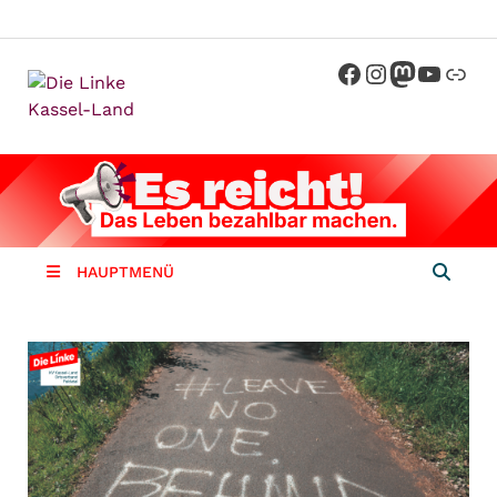
Die Linke
Kreisverband der Partei Die Linke im
Landkreis Kassel
Kassel-
Land
HAUPTMENÜ