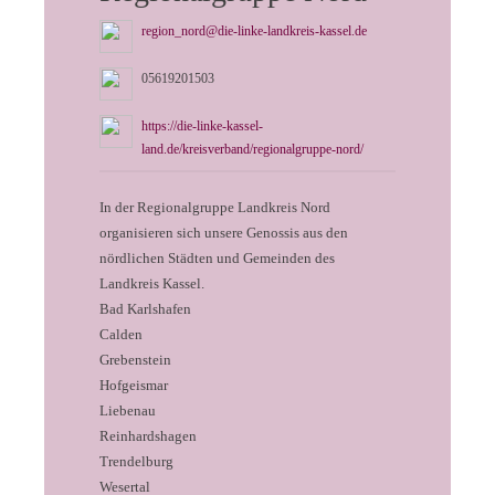
region_nord@die-linke-landkreis-kassel.de
05619201503
https://die-linke-kassel-
land.de/kreisverband/regionalgruppe-nord/
In der Regionalgruppe Landkreis Nord
organisieren sich unsere Genossis aus den
nördlichen Städten und Gemeinden des
Landkreis Kassel.
Bad Karlshafen
Calden
Grebenstein
Hofgeismar
Liebenau
⁠Reinhardshagen
Trendelburg
Wesertal