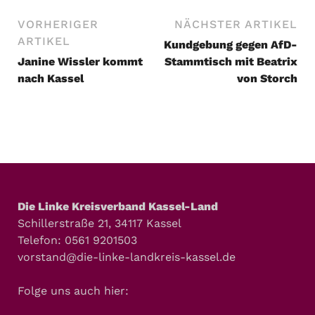
VORHERIGER
NÄCHSTER ARTIKEL
ARTIKEL
Kundgebung gegen AfD-
Janine Wissler kommt
Stammtisch mit Beatrix
nach Kassel
von Storch
Die Linke Kreisverband Kassel-Land
Schillerstraße 21, 34117 Kassel
Telefon: 0561 9201503
vorstand@die-linke-landkreis-kassel.de
Folge uns auch hier: