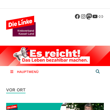
Die Linke
Kreisverband der Partei Die Linke im
Landkreis Kassel
Kassel-
Land
HAUPTMENÜ
VOR ORT