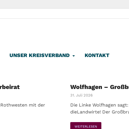
ke Kassel-Land
Linke im Landkreis Kassel
UNSER KREISVERBAND
KONTAKT
rbeirat
Wolfhagen – Großb
31. Juli 2026
n Rothwesten mit der
Die Linke Wolfhagen sagt:
dieLandwirte! Der Großbr
WEITERLESEN