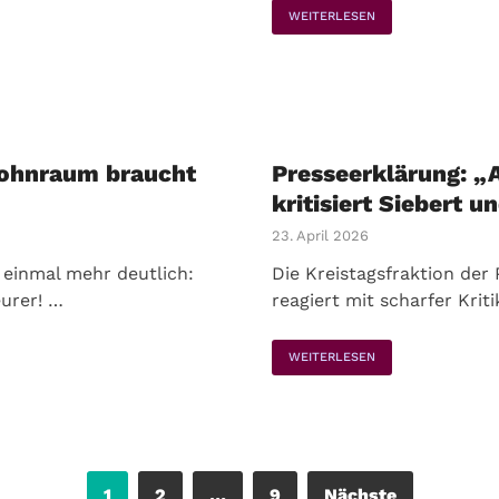
WEITERLESEN
Wohnraum braucht
Presseerklärung: „
kritisiert Siebert 
23. April 2026
 einmal mehr deutlich:
Die Kreistagsfraktion der 
urer! …
reagiert mit scharfer Krit
WEITERLESEN
1
2
…
9
Nächste