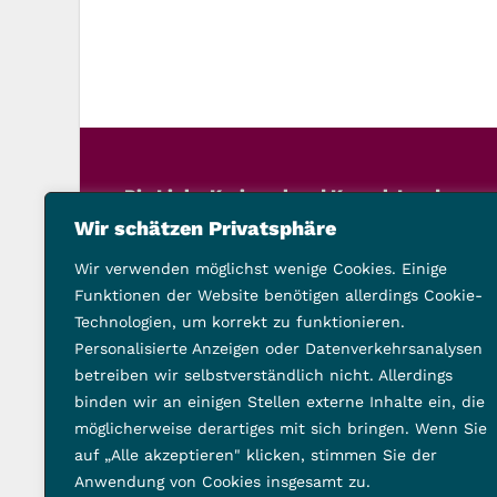
Die Linke Kreisverband Kassel-Land
Schillerstraße 21, 34117 Kassel
Wir schätzen Privatsphäre
Telefon: 0561 9201503
Wir verwenden möglichst wenige Cookies. Einige
vorstand@die-linke-landkreis-kassel.de
Funktionen der Website benötigen allerdings Cookie-
Technologien, um korrekt zu funktionieren.
Folge uns auch hier:
Personalisierte Anzeigen oder Datenverkehrsanalysen
betreiben wir selbstverständlich nicht. Allerdings
binden wir an einigen Stellen externe Inhalte ein, die
möglicherweise derartiges mit sich bringen. Wenn Sie
auf „Alle akzeptieren" klicken, stimmen Sie der
Anwendung von Cookies insgesamt zu.