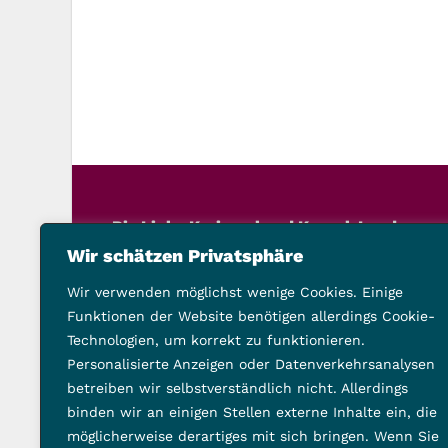
Die Linke Kreisverband Kassel-Land
Schillerstraße 21, 34117 Kassel
Wir schätzen Privatsphäre
Telefon: 0561 9201503
Wir verwenden möglichst wenige Cookies. Einige
vorstand@die-linke-landkreis-kassel.de
Funktionen der Website benötigen allerdings Cookie-
Technologien, um korrekt zu funktionieren.
Folge uns auch hier:
Personalisierte Anzeigen oder Datenverkehrsanalysen
betreiben wir selbstverständlich nicht. Allerdings
binden wir an einigen Stellen externe Inhalte ein, die
möglicherweise derartiges mit sich bringen. Wenn Sie