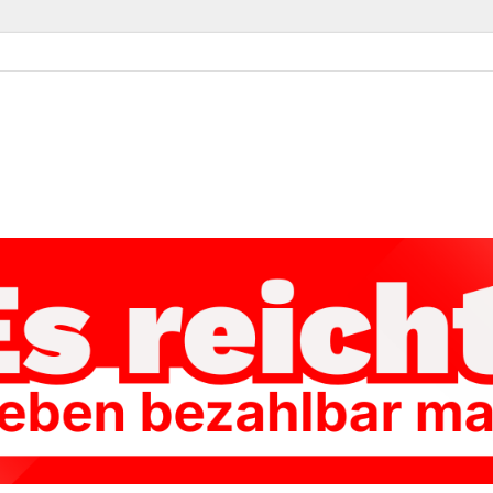
ke Kassel-Land
Linke im Landkreis Kassel