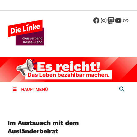
Die Linke
Kreisverband der Partei Die Linke im
Landkreis Kassel
Kassel-
Land
HAUPTMENÜ
Im Austausch mit dem
Ausländerbeirat