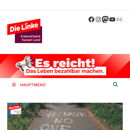
Die Linke
Kreisverband der Partei Die Linke im
Landkreis Kassel
Kassel-
Land
HAUPTMENÜ