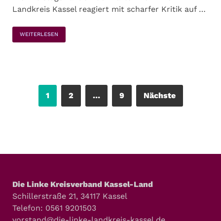
Landkreis Kassel reagiert mit scharfer Kritik auf …
WEITERLESEN
1
2
…
9
Nächste
Die Linke Kreisverband Kassel-Land
Schillerstraße 21, 34117 Kassel
Telefon: 0561 9201503
vorstand@die-linke-landkreis-kassel.de