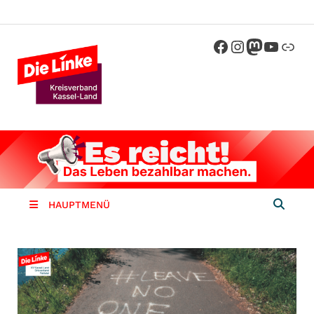
Die Linke
Kreisverband der Partei Die Linke im
Landkreis Kassel
Kassel-
Land
HAUPTMENÜ