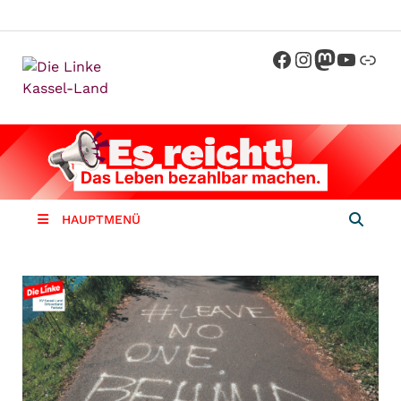
Die Linke
Kreisverband der Partei Die Linke im
Landkreis Kassel
Kassel-
Land
HAUPTMENÜ