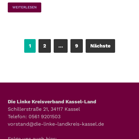
WEITERLESEN
1
2
…
9
Nächste
Die Linke Kreisverband Kassel-Land
Schillerstraße 21, 34117 Kassel
Telefon: 0561 9201503
vorstand@die-linke-landkreis-kassel.de
Folge uns auch hier: