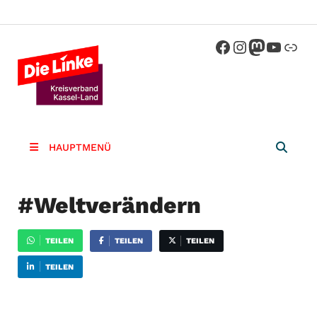
Die Linke
Kreisverband der Partei Die Linke im
Landkreis Kassel
Kassel-
Land
HAUPTMENÜ
#Weltverändern
TEILEN
TEILEN
TEILEN
TEILEN