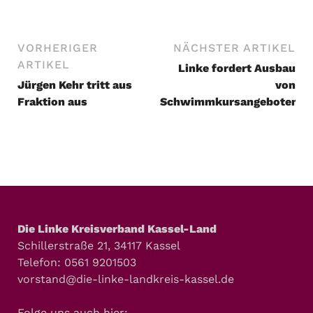
VORHERIGER
NÄCHSTER ARTIKEL
ARTIKEL
Linke fordert Ausbau
Jürgen Kehr tritt aus
von
Fraktion aus
Schwimmkursangeboten
Die Linke Kreisverband Kassel-Land
Schillerstraße 21, 34117 Kassel
Telefon: 0561 9201503
vorstand@die-linke-landkreis-kassel.de
Folge uns auch hier: