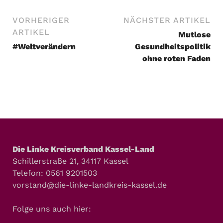
VORHERIGER
NÄCHSTER ARTIKEL
ARTIKEL
Mutlose
#Weltverändern
Gesundheitspolitik
ohne roten Faden
Die Linke Kreisverband Kassel-Land
Schillerstraße 21, 34117 Kassel
Telefon: 0561 9201503
vorstand@die-linke-landkreis-kassel.de
Folge uns auch hier: