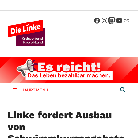
Die Linke
Kreisverband der Partei Die Linke im
Landkreis Kassel
Kassel-
Land
HAUPTMENÜ
Linke fordert Ausbau
von