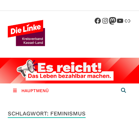
Die Linke
Kreisverband der Partei Die Linke im
Landkreis Kassel
Kassel-
Land
HAUPTMENÜ
SCHLAGWORT:
FEMINISMUS