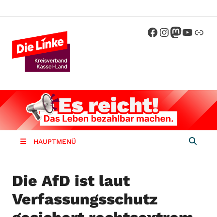
Die Linke
Kreisverband der Partei Die Linke im
Landkreis Kassel
Kassel-
Land
HAUPTMENÜ
Die AfD ist laut
Verfassungsschutz