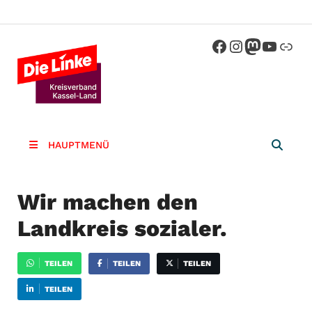
Die Linke
Kreisverband der Partei Die Linke im
Landkreis Kassel
Kassel-
Land
HAUPTMENÜ
Wir machen den
Landkreis sozialer.
TEILEN
TEILEN
TEILEN
TEILEN