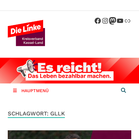
Die Linke
Kreisverband der Partei Die Linke im
Landkreis Kassel
Kassel-
Land
HAUPTMENÜ
SCHLAGWORT:
GLLK