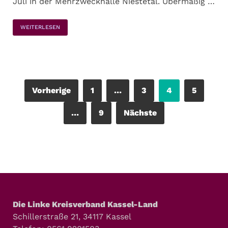
Juli in der Mehrzweckhalle Niestetal. Übermäßig …
WEITERLESEN
Vorherige
1
…
3
4
5
…
9
Nächste
Die Linke Kreisverband Kassel-Land
Schillerstraße 21, 34117 Kassel