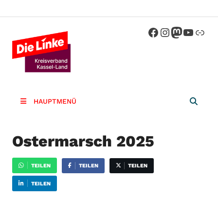
Die Linke
Kreisverband der Partei Die Linke im
Landkreis Kassel
Kassel-
Land
HAUPTMENÜ
Ostermarsch 2025
TEILEN
TEILEN
TEILEN
TEILEN