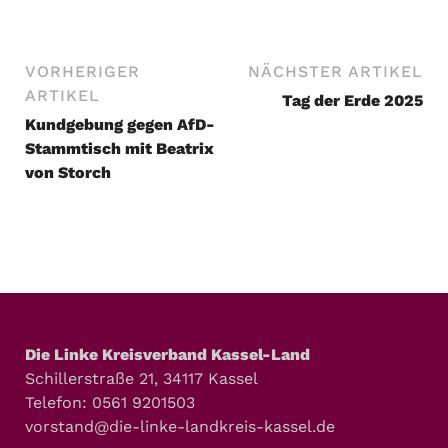
VORHERIGER
NÄCHSTER ARTIKEL
ARTIKEL
Tag der Erde 2025
Kundgebung gegen AfD-
Stammtisch mit Beatrix
von Storch
Die Linke Kreisverband Kassel-Land
Schillerstraße 21, 34117 Kassel
Telefon: 0561 9201503
vorstand@die-linke-landkreis-kassel.de