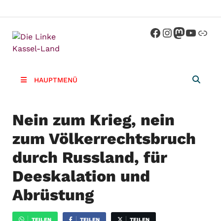
Die Linke
Kreisverband der Partei Die Linke im
Landkreis Kassel
Kassel-
HAUPTMENÜ
Land
Nein zum Krieg, nein
zum Völkerrechtsbruch
durch Russland, für
Deeskalation und
Abrüstung
TEILEN
TEILEN
TEILEN