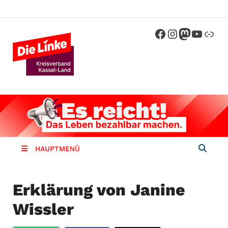
Die Linke
Kreisverband der Partei Die Linke im
Landkreis Kassel
Kassel-
Land
HAUPTMENÜ
Erklärung von Janine
Wissler