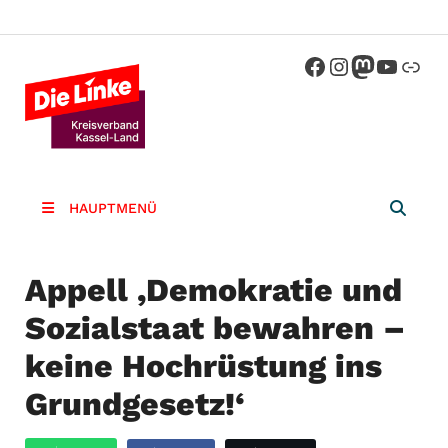
Die Linke
Kreisverband der Partei Die Linke im
Landkreis Kassel
Kassel-
Land
HAUPTMENÜ
Appell ‚Demokratie und
Sozialstaat bewahren –
keine Hochrüstung ins
Grundgesetz!‘