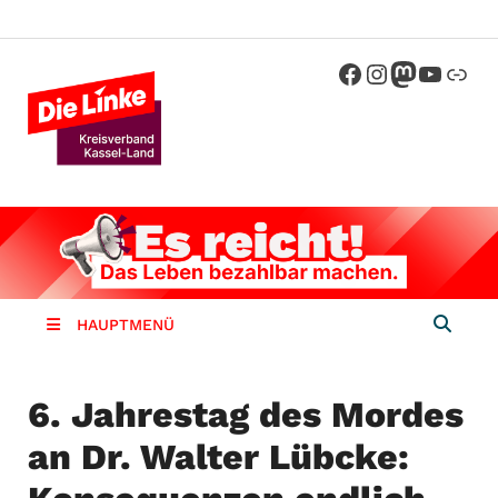
Die Linke
Kreisverband der Partei Die Linke im
Landkreis Kassel
Kassel-
Land
HAUPTMENÜ
6. Jahrestag des Mordes
an Dr. Walter Lübcke: