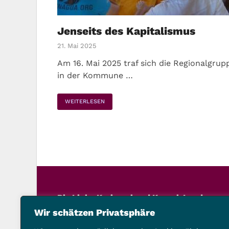
Jenseits des Kapitalismus
21. Mai 2025
Am 16. Mai 2025 traf sich die Regionalgru
in der Kommune …
WEITERLESEN
Die Linke Kreisverband Kassel-Land
Schillerstraße 21, 34117 Kassel
Wir schätzen Privatsphäre
Telefon: 0561 9201503