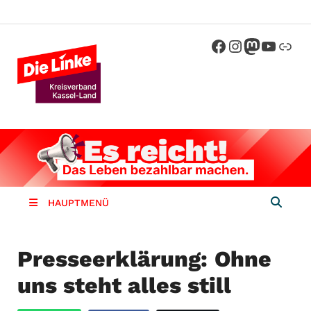
Die Linke
Kreisverband der Partei Die Linke im
Landkreis Kassel
Kassel-
Land
HAUPTMENÜ
Presseerklärung: Ohne
uns steht alles still