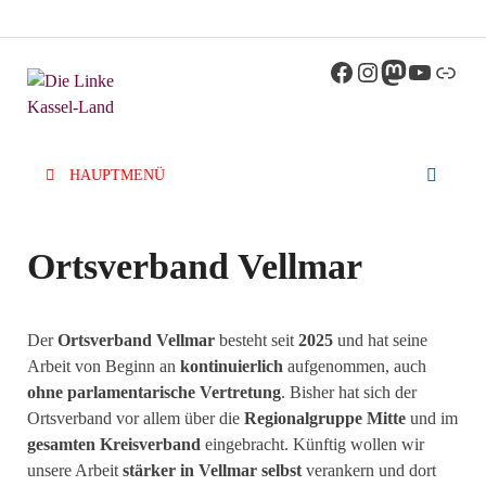
Die Linke
Kreisverband der Partei Die Linke im Landkreis
Kassel
Kassel-Land
HAUPTMENÜ
Ortsverband Vellmar
Der
Ortsverband Vellmar
besteht seit
2025
und hat seine
Arbeit von Beginn an
kontinuierlich
aufgenommen, auch
ohne parlamentarische Vertretung
. Bisher hat sich der
Ortsverband vor allem über die
Regionalgruppe
Mitte
und im
gesamten Kreisverband
eingebracht. Künftig wollen wir
unsere Arbeit
stärker in Vellmar selbst
verankern und dort