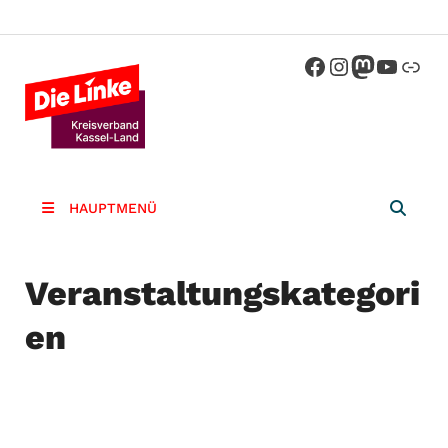
Die Linke
Kreisverband der Partei Die Linke im
Landkreis Kassel
Kassel-
Land
HAUPTMENÜ
Veranstaltungskategori
en