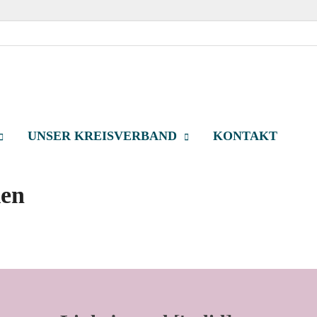
e Kassel-Land
 im Landkreis Kassel
UNSER KREISVERBAND
KONTAKT
ien