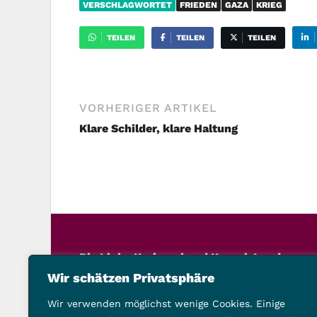
VERSCHLAGWORTET
FRIEDEN
GAZA
KRIEG
TEILEN
TEILEN
TEILEN
VORHERIGER ARTIKEL
Klare Schilder, klare Haltung
Die Linke Kreisverband Kassel-Land
Schillerstraße 21, 34117 Kassel
Wir schätzen Privatsphäre
Telefon: 0561 9201503
Wir verwenden möglichst wenige Cookies. Einige
vorstand@die-linke-landkreis-kassel.de