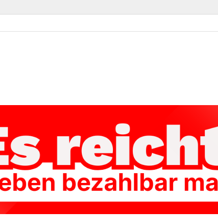
ke Kassel-Land
Linke im Landkreis Kassel