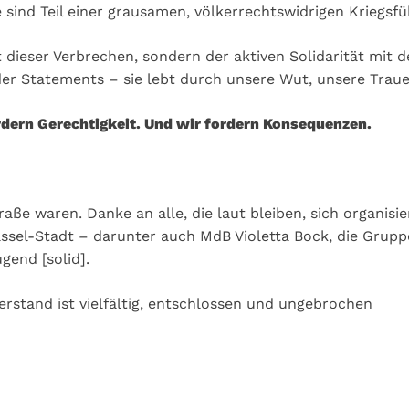
ie sind Teil einer grausamen, völkerrechtswidrigen Kriegsf
t dieser Verbrechen, sondern der aktiven Solidarität mit 
der Statements – sie lebt durch unsere Wut, unsere Tra
rdern Gerechtigkeit. Und wir fordern Konsequenzen.
raße waren. Danke an alle, die laut bleiben, sich organis
sel-Stadt – darunter auch MdB Violetta Bock, die Grup
gend [solid].
stand ist vielfältig, entschlossen und ungebrochen