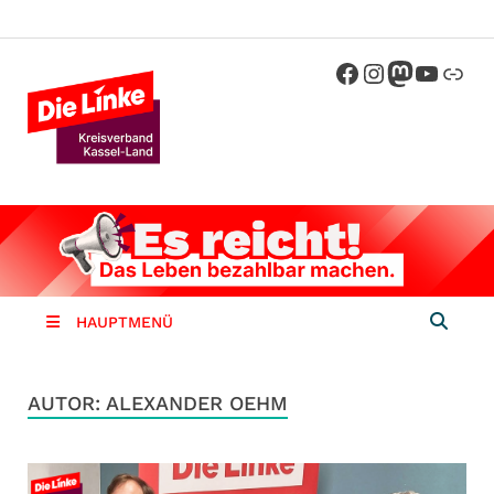
Die Linke
Kreisverband der Partei Die Linke im
Landkreis Kassel
Kassel-
Land
HAUPTMENÜ
AUTOR:
ALEXANDER OEHM